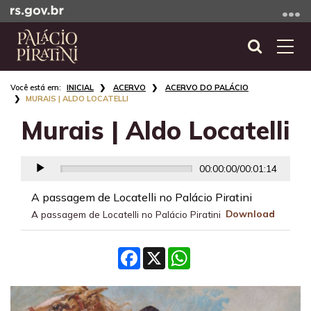
Ir
para
o
Abrir
Alte
conteúdo
a
a
Ir
Início
busca
nave
INICIAL
ACERVO
ACERVO DO PALÁCIO
para
do
MURAIS | ALDO LOCATELLI
o
conteúdo
Murais | Aldo Locatelli
menu
Ir
para
00:00:00
/
00:01:14
a
busca
A passagem de Locatelli no Palácio Piratini
Download
A passagem de Locatelli no Palácio Piratini
Facebook
X
WhatsApp